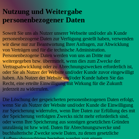
Nutzung und Weitergabe
personenbezogener Daten
Soweit Sie uns als Nutzer unserer Webseite und/oder als Kunde
personenbezogene Daten zur Verfügung gestellt haben, verwenden
wir diese nur zur Beantwortung Ihrer Anfragen, zur Abwicklung
von Verträgen und für die technische Administration.
Personenbezogene Daten werden von uns an Dritte nur
weitergegeben bzw. übermittelt, wenn dies zum Zwecke der
Vertragsabwicklung oder zu Abrechnungszwecken erforderlich ist,
oder Sie als Nutzer der Website und/oder Kunde zuvor eingewilligt
haben. Als Nutzer der Website und/oder Kunde haben Sie das
Recht, eine erteilte Einwilligung mit Wirkung für die Zukunft
jederzeit zu widerrufen.
Die Löschung der gespeicherten personenbezogenen Daten erfolgt,
wenn Sie als Nutzer der Website und/oder Kunde die Einwilligung
zur Speicherung widerrufen, wenn Ihre Daten zur Erfüllung des mit
der Speicherung verfolgten Zwecks nicht mehr erforderlich sind,
oder wenn Ihre Speicherung aus sonstigen gesetzlichen Gründen
unzulässig ist bzw wird. Daten für Abrechnungszwecke und
buchhalterische Zwecke sowie Daten, zu denen gesetzliche
Aufbewahrungsfristen bestehen werden von einem