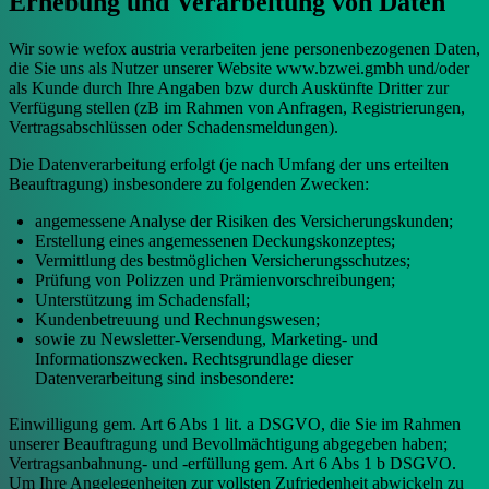
Erhebung und Verarbeitung von Daten
Wir sowie wefox austria verarbeiten jene personenbezogenen Daten,
die Sie uns als Nutzer unserer Website www.bzwei.gmbh und/oder
als Kunde durch Ihre Angaben bzw durch Auskünfte Dritter zur
Verfügung stellen (zB im Rahmen von Anfragen, Registrierungen,
Vertragsabschlüssen oder Schadensmeldungen).
Die Datenverarbeitung erfolgt (je nach Umfang der uns erteilten
Beauftragung) insbesondere zu folgenden Zwecken:
angemessene Analyse der Risiken des Versicherungskunden;
Erstellung eines angemessenen Deckungskonzeptes;
Vermittlung des bestmöglichen Versicherungsschutzes;
Prüfung von Polizzen und Prämienvorschreibungen;
Unterstützung im Schadensfall;
Kundenbetreuung und Rechnungswesen;
sowie zu Newsletter-Versendung, Marketing- und
Informationszwecken. Rechtsgrundlage dieser
Datenverarbeitung sind insbesondere:
Einwilligung gem. Art 6 Abs 1 lit. a DSGVO, die Sie im Rahmen
unserer Beauftragung und Bevollmächtigung abgegeben haben;
Vertragsanbahnung- und -erfüllung gem. Art 6 Abs 1 b DSGVO.
Um Ihre Angelegenheiten zur vollsten Zufriedenheit abwickeln zu